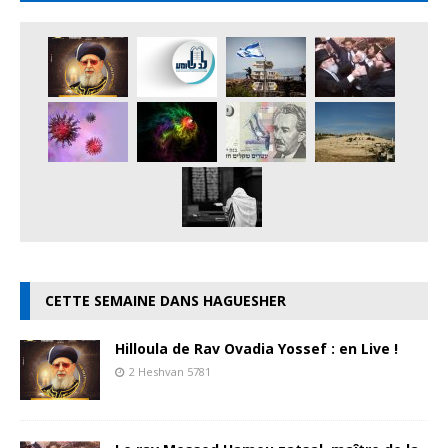
CETTE SEMAINE DANS HAGUESHER
Hilloula de Rav Ovadia Yossef : en Live !
2 Heshvan 5781