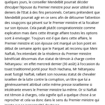
quelques jours, le conseiller Mendelblit pourrait décider
d’inculper l’épouse du Premier ministre pour avoir utilisé les
deniers de l’Etat à des fins personnels. Certains prétendent que
Mendelblit pourrait agir en ce sens afin de détourner l’attention
des soupçons qui pèsent sur le Premier ministre et la focaliser
sur son épouse. Cela paraît plutôt conspirationniste comme
explication mais dans cette étrange affaire toutes les options
sont à envisager. Toujours est-il que dans cette affaire, le
Premier ministre et son épouse ont marqué un bon point en
début de semaine après que le Parquet ait reconnu que Meni
Naftali, l’ex-intendant de la résidence du Premier ministre
bénéficiait désormais d’un statut de témoin à charge contre
Nétanyaou : en effet mercredi dernier (30 août) à l’occasion du
toast traditionnel porté pour Roch Hachana, Mr Nétanyaou
avait fustigé Naftali, raillant son nouveau statut de chevalier
israélien de la lutte contre la corruption, un titre que lui a
généreusement attribué cette même presse israélienne si
intolérante envers le Premier ministre lui-même. Or si Naftali
est témoin à charges, cela signifie qu’il a quelque chose à se
reprocher et cela va donc dans le sens du Premier ministre qui