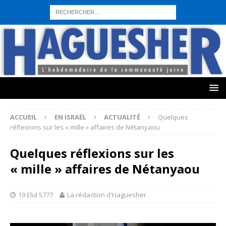
sohbet hattı numarası
seks hattı numara
istanbul escort bayanlar
sohbet hattı numaralar
seks hattı numaralar"
ucuz sohbet hattı
numaraları
sohbet hattı
sex hattı
telefonda seks numara
sıcak sex
numaraları
sohbet hattı
canlı sohbet hatları
sohbet numaraları
ucuz
sex sohbet hattı numaraları
yeni casino siteleri
ACCUEIL
EN ISRAËL
ACTUALITÉ
Quelques
réflexions sur les « mille » affaires de Nétanyaou
Quelques réflexions sur les
« mille » affaires de Nétanyaou
19 Elul 5777
La rédaction d'Haguesher