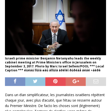
Israeli prime minister Benjamin Netanyahu leads the weekly
cabinet meeting at Prime Ministers office in Jerusalem on
September 3, 2017. Photo by Marc Israel Sellem/POOL *** Local
Caption *** éùéáú îîùìä øàù äîîùìä áðéîéï ðúðéäå áéáé ÷áéðè
Dans un élan simplificateur, les journalistes israéliens répètent
chaque jour, avec plus d’acuité, que l’étau se resserre autour
du Premier Ministre. De facto les choses sont (légèrement)