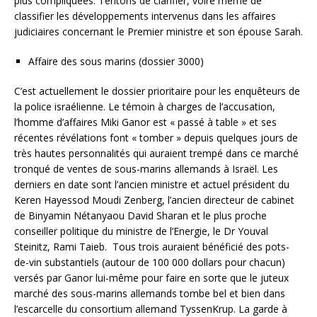
plus compliquées. Tentons de clarifier, voire même de
classifier les développements intervenus dans les affaires
judiciaires concernant le Premier ministre et son épouse Sarah.
Affaire des sous marins (dossier 3000)
C’est actuellement le dossier prioritaire pour les enquêteurs de
la police israélienne. Le témoin à charges de l’accusation,
l’homme d’affaires Miki Ganor est « passé à table » et ses
récentes révélations font « tomber » depuis quelques jours de
très hautes personnalités qui auraient trempé dans ce marché
tronqué de ventes de sous-marins allemands à Israël. Les
derniers en date sont l’ancien ministre et actuel président du
Keren Hayessod Moudi Zenberg, l’ancien directeur de cabinet
de Binyamin Nétanyaou David Sharan et le plus proche
conseiller politique du ministre de l’Energie, le Dr Youval
Steinitz, Rami Taieb. Tous trois auraient bénéficié des pots-
de-vin substantiels (autour de 100 000 dollars pour chacun)
versés par Ganor lui-même pour faire en sorte que le juteux
marché des sous-marins allemands tombe bel et bien dans
l’escarcelle du consortium allemand TyssenKrup. La garde à