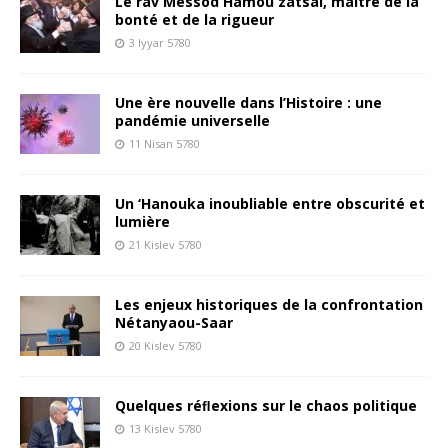
Le rav Messod Hamou zatsal, maître de la
bonté et de la rigueur
3 Iyyar 5780
Une ère nouvelle dans l’Histoire : une
pandémie universelle
11 Nisan 5780
Un ‘Hanouka inoubliable entre obscurité et
lumière
21 Kislev 5780
Les enjeux historiques de la confrontation
Nétanyaou-Saar
20 Kislev 5780
Quelques réﬂexions sur le chaos politique
13 Kislev 5780