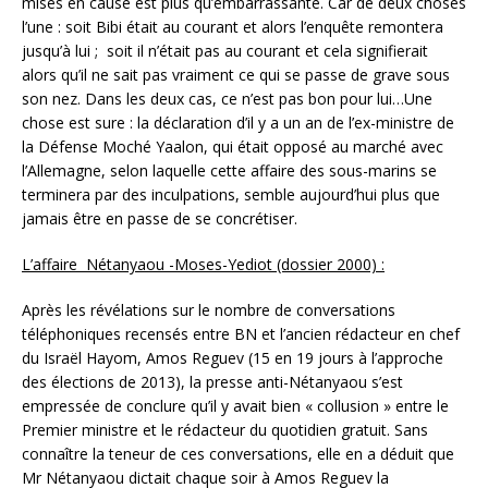
mises en cause est plus qu’embarrassante. Car de deux choses
l’une : soit Bibi était au courant et alors l’enquête remontera
jusqu’à lui ; soit il n’était pas au courant et cela signifierait
alors qu’il ne sait pas vraiment ce qui se passe de grave sous
son nez. Dans les deux cas, ce n’est pas bon pour lui…Une
chose est sure : la déclaration d’il y a un an de l’ex-ministre de
la Défense Moché Yaalon, qui était opposé au marché avec
l’Allemagne, selon laquelle cette affaire des sous-marins se
terminera par des inculpations, semble aujourd’hui plus que
jamais être en passe de se concrétiser.
L’affaire Nétanyaou -Moses-Yediot (dossier 2000) :
Après les révélations sur le nombre de conversations
téléphoniques recensés entre BN et l’ancien rédacteur en chef
du Israël Hayom, Amos Reguev (15 en 19 jours à l’approche
des élections de 2013), la presse anti-Nétanyaou s’est
empressée de conclure qu’il y avait bien « collusion » entre le
Premier ministre et le rédacteur du quotidien gratuit. Sans
connaître la teneur de ces conversations, elle en a déduit que
Mr Nétanyaou dictait chaque soir à Amos Reguev la