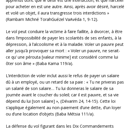
apprends donc que le désir est une interdiction, et que harceler
pour acheter en est une autre. Ainsi, après avoir désiré, harcelé
et volé un objet, il aura transgresse trois interdictions »
(Rambam Michné TorahGuézel VaAvéda 1, 9-12).
Le vol peut conduire la victime à faire faillite, à divorcer, à être
dans l’impossibilité de payer les scolarités de ses enfants, à la
dépression, à l’alcoolisme et à la maladie. Voler un pauvre peut
aller jusqu’à provoquer sa mort : « Voler un pauvre, ne serait-
ce qu’ une pérouta [valeur minime] est considéré comme lui
ôter son âme » (Baba Kama 119/a).
L’interdiction de voler inclut aussi le refus de payer un salaire
dû à un employé, ou un retard de sa paie : « Tu ne priveras pas
un salarié de son salaire… Tu lui donneras le salaire de sa
journée avant le coucher du soleil; car il est pauvre, et sa vie
dépend du lui [son salaire] », (Dévarim 24, 14-15). Cette loi
s’applique également au non-paiement d’une dette, d’un loyer
ou d’une location d’objets (Baba Métsia 111/a).
La défense du vol figurant dans les Dix Commandements