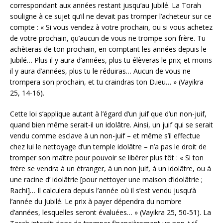
correspondant aux années restant jusqu’au Jubilé. La Torah
souligne à ce sujet qu’il ne devait pas tromper l’acheteur sur ce
compte : « Si vous vendez à votre prochain, ou si vous achetez
de votre prochain, qu’aucun de vous ne trompe son frère. Tu
achèteras de ton prochain, en comptant les années depuis le
Jubilé… Plus il y aura d’années, plus tu élèveras le prix; et moins
il y aura d’années, plus tu le réduiras… Aucun de vous ne
trompera son prochain, et tu craindras ton D.ieu… » (Vayikra
25, 14-16).
Cette loi s’applique autant à l’égard d’un juif que d’un non-juif,
quand bien même serait-il un idolâtre. Ainsi, un juif qui se serait
vendu comme esclave à un non-juif – et même s’il effectue
chez lui le nettoyage d’un temple idolâtre – n’a pas le droit de
tromper son maître pour pouvoir se libérer plus tôt : « Si ton
frère se vendra à un étranger, à un non juif, à un idolâtre, ou à
une racine d’ idolâtrie [pour nettoyer une maison d’idolâtrie ;
Rachi]… Il calculera depuis l’année où il s’est vendu jusqu’à
l’année du Jubilé. Le prix à payer dépendra du nombre
d’années, lesquelles seront évaluées… » (Vayikra 25, 50-51). La