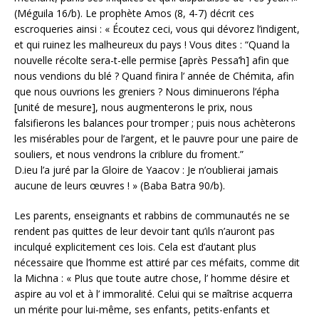
(Méguila 16/b). Le prophète Amos (8, 4-7) décrit ces
escroqueries ainsi : « Écoutez ceci, vous qui dévorez l’indigent,
et qui ruinez les malheureux du pays ! Vous dites : “Quand la
nouvelle récolte sera-t-elle permise [après Pessa’h] afin que
nous vendions du blé ? Quand finira l’ année de Chémita, afin
que nous ouvrions les greniers ? Nous diminuerons l’épha
[unité de mesure], nous augmenterons le prix, nous
falsifierons les balances pour tromper ; puis nous achèterons
les misérables pour de l’argent, et le pauvre pour une paire de
souliers, et nous vendrons la criblure du froment.”
D.ieu l’a juré par la Gloire de Yaacov : Je n’oublierai jamais
aucune de leurs œuvres ! » (Baba Batra 90/b).
Les parents, enseignants et rabbins de communautés ne se
rendent pas quittes de leur devoir tant qu’ils n’auront pas
inculqué explicitement ces lois. Cela est d’autant plus
nécessaire que l’homme est attiré par ces méfaits, comme dit
la Michna : « Plus que toute autre chose, l’ homme désire et
aspire au vol et à l’ immoralité. Celui qui se maîtrise acquerra
un mérite pour lui-même, ses enfants, petits-enfants et