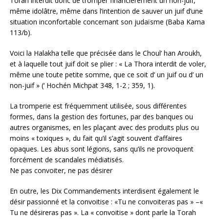
Torah interdit donc de tromper financièrement un non-juif,
même idolâtre, même dans l’intention de sauver un juif d’une
situation inconfortable concernant son judaïsme (Baba Kama
113/b).
Voici la Halakha telle que précisée dans le Choul’ han Aroukh,
et à laquelle tout juif doit se plier : « La Thora interdit de voler,
même une toute petite somme, que ce soit d’ un juif ou d’ un
non-juif » (‘ Hochén Michpat 348, 1-2 ; 359, 1).
La tromperie est fréquemment utilisée, sous différentes
formes, dans la gestion des fortunes, par des banques ou
autres organismes, en les plaçant avec des produits plus ou
moins « toxiques », du fait qu’il s’agit souvent d’affaires
opaques. Les abus sont légions, sans qu’ils ne provoquent
forcément de scandales médiatisés.
Ne pas convoiter, ne pas désirer
En outre, les Dix Commandements interdisent également le
désir passionné et la convoitise : «Tu ne convoiteras pas » –«
Tu ne désireras pas ». La « convoitise » dont parle la Torah