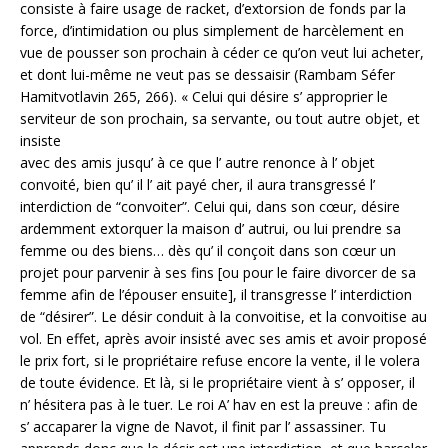
consiste à faire usage de racket, d’extorsion de fonds par la
force, d’intimidation ou plus simplement de harcèlement en
vue de pousser son prochain à céder ce qu’on veut lui acheter,
et dont lui-même ne veut pas se dessaisir (Rambam Séfer
Hamitvotlavin 265, 266). « Celui qui désire s’ approprier le
serviteur de son prochain, sa servante, ou tout autre objet, et
insiste
avec des amis jusqu’ à ce que l’ autre renonce à l’ objet
convoité, bien qu’ il l’ ait payé cher, il aura transgressé l’
interdiction de “convoiter”. Celui qui, dans son cœur, désire
ardemment extorquer la maison d’ autrui, ou lui prendre sa
femme ou des biens… dès qu’ il conçoit dans son cœur un
projet pour parvenir à ses fins [ou pour le faire divorcer de sa
femme afin de l’épouser ensuite], il transgresse l’ interdiction
de “désirer”. Le désir conduit à la convoitise, et la convoitise au
vol. En effet, après avoir insisté avec ses amis et avoir proposé
le prix fort, si le propriétaire refuse encore la vente, il le volera
de toute évidence. Et là, si le propriétaire vient à s’ opposer, il
n’ hésitera pas à le tuer. Le roi A’ hav en est la preuve : afin de
s’ accaparer la vigne de Navot, il finit par l’ assassiner. Tu