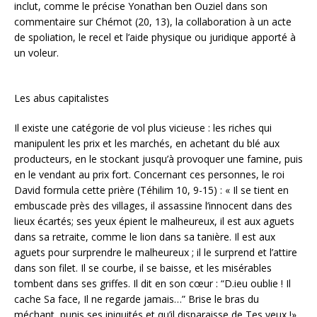
inclut, comme le précise Yonathan ben Ouziel dans son
commentaire sur Chémot (20, 13), la collaboration à un acte
de spoliation, le recel et l’aide physique ou juridique apporté à
un voleur.
Les abus capitalistes
Il existe une catégorie de vol plus vicieuse : les riches qui
manipulent les prix et les marchés, en achetant du blé aux
producteurs, en le stockant jusqu’à provoquer une famine, puis
en le vendant au prix fort. Concernant ces personnes, le roi
David formula cette prière (Téhilim 10, 9-15) : « Il se tient en
embuscade près des villages, il assassine l’innocent dans des
lieux écartés; ses yeux épient le malheureux, il est aux aguets
dans sa retraite, comme le lion dans sa tanière. Il est aux
aguets pour surprendre le malheureux ; il le surprend et l’attire
dans son filet. Il se courbe, il se baisse, et les misérables
tombent dans ses griffes. Il dit en son cœur : “D.ieu oublie ! Il
cache Sa face, Il ne regarde jamais…” Brise le bras du
méchant, punis ses iniquités et qu’il disparaisse de Tes yeux !»