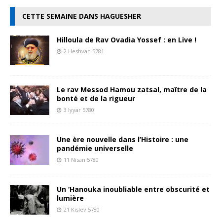
CETTE SEMAINE DANS HAGUESHER
Hilloula de Rav Ovadia Yossef : en Live !
2 Heshvan 5781
Le rav Messod Hamou zatsal, maître de la
bonté et de la rigueur
3 Iyyar 5780
Une ère nouvelle dans l’Histoire : une
pandémie universelle
11 Nisan 5780
Un ‘Hanouka inoubliable entre obscurité et
lumière
21 Kislev 5780