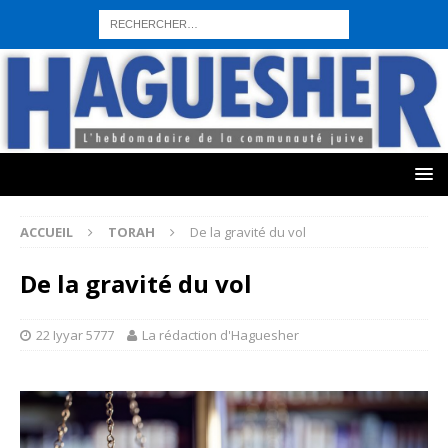
sohbet hattı numarası
seks hattı numara
istanbul escort bayanlar
sohbet hattı numaralar
seks hattı numaralar"
ucuz sohbet hattı
numaraları
sohbet hattı
sex hattı
telefonda seks numara
sıcak sex
numaraları
sohbet hattı
canlı sohbet hatları
sohbet numaraları
ucuz
sex sohbet hattı numaraları
yeni casino siteleri
ACCUEIL
TORAH
De la gravité du vol
De la gravité du vol
22 Iyyar 5777
La rédaction d'Haguesher