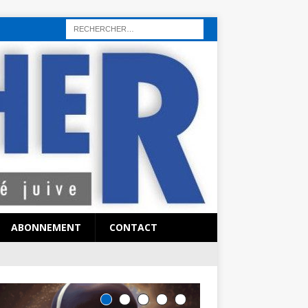
rı
sohbet hattı
sex hattı
telefonda seks numara
sıcak sex numaraları
ABONNEMENT
CONTACT