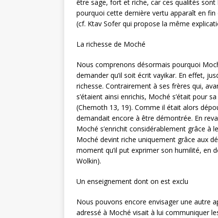
être sage, fort et riche, car ces qualités son
pourquoi cette dernière vertu apparaît en fin 
(cf. Ktav Sofer qui propose la même explicati
La richesse de Moché
Nous comprenons désormais pourquoi Moché a
demander qu’il soit écrit vayikar. En effet, 
richesse. Contrairement à ses frères qui, avan
s’étaient ainsi enrichis, Moché s’était pour 
(Chemoth 13, 19). Comme il était alors dépou
demandait encore à être démontrée. En revanc
Moché s’enrichit considérablement grâce à l
Moché devint riche uniquement grâce aux débr
moment qu’il put exprimer son humilité, en 
Wolkin).
Un enseignement dont on est exclu
Nous pouvons encore envisager une autre ap
adressé à Moché visait à lui communiquer les