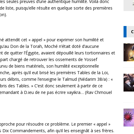
t les seules preuves d’une authentique humilité. Voilà donc
de liste, puisqu’elle résulte en quelque sorte des premières
on).
C
ttendit cet « appel » pour exprimer son humilité et
jusqu’au Don de la Torah, Moché n’était doté d’aucune
t de quitter l’Égypte, avaient dépouillé leurs tortionnaires et
sa part chargé de retrouver les ossements de Yossef
rvu de biens matériels, son humilité exceptionnelle
he, après qu’il eut brisé les premières Tables de la Loi,
eurs débris, comme l’enseigne le Talmud (Nédarim 38/a) : «
is des Tables. » C’est donc seulement à partir de ce
demandant à D.ieu de ne pas écrire vayikra… (Rav Chmouel
proche pour résoudre ce problème. Le premier « appel »
 Dix Commandements, afin qu’il les enseignât à ses frères.