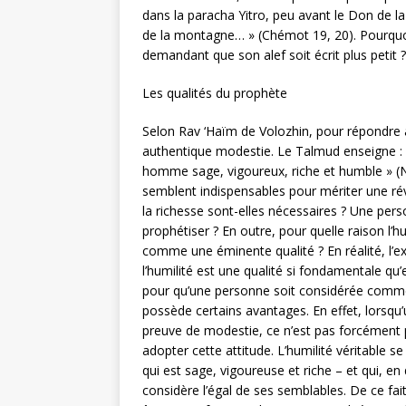
dans la paracha Yitro, peu avant le Don de la
de la montagne… » (Chémot 19, 20). Pourquoi
demandant que son alef soit écrit plus petit ?
Les qualités du prophète
Selon Rav ‘Haïm de Volozhin, pour répondre à 
authentique modestie. Le Talmud enseigne : « 
homme sage, vigoureux, riche et humble » (Né
semblent indispensables pour mériter une ré
la richesse sont-elles nécessaires ? Une pers
prophétiser ? En outre, pour quelle raison l’hu
comme une éminente qualité ? En réalité, l’ex
l’humilité est une qualité si fondamentale qu
pour qu’une personne soit considérée comme 
possède certains avantages. En effet, lorsqu’u
preuve de modestie, ce n’est pas forcément par
adopter cette attitude. L’humilité véritable 
qui est sage, vigoureuse et riche – et qui, en
considère l’égal de ses semblables. De ce fai