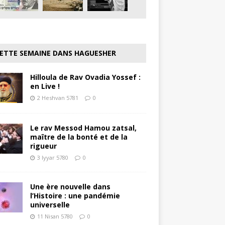
ETTE SEMAINE DANS HAGUESHER
Hilloula de Rav Ovadia Yossef :
en Live !
2 Heshvan 5781
0
Le rav Messod Hamou zatsal,
maître de la bonté et de la
rigueur
3 Iyyar 5780
0
Une ère nouvelle dans
l’Histoire : une pandémie
universelle
11 Nisan 5780
0