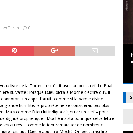
sod Hamou zatsal, maître de la bonté et de la rigueur
CETTE
R
nouvelle dans l’Histoire : une pandémie universelle
CETTE
Torah
0
R
 que tu ne savais (peut-être) pas sur… la toupie
TORAH
Une ère nouvelle dans
a de Rav Ovadia Yossef : en Live !
CETTE SEMAINE DANS
l’Histoire : une pandémie
Y
universelle
Depuis le début de l’Histoire de l’humanité,
u livre de la Torah – est écrit avec un petit alef. Le Baal
aucune maladie, aucune épidémie n’a
ère suivante : lorsque D.ieu dicta à Moché d’écrire qu’« Il
touché l’ensemble de l’univers, sauf le
S
rme connotant un appel fortuit, comme si la parole divine
déluge à l’époque de Noa’h. Il est
 sa grande humilité, le prophète ne se considérait pas plus
remarquable que lorsqu’une épidémie
am. Mais comme D.ieu lui indiqua d’ajouter un alef – pour
frappait la population, c’était une région
te dignité prophétique– Moché insista pour que cette lettre
[...]
 que les autres…Comme le font remarquer de nombreux
ière fois que D.ieu « appela » Moché. On peut ainsi lire