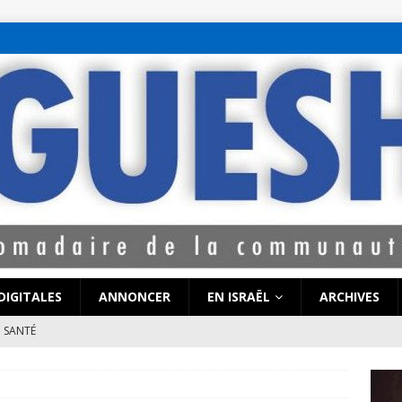
bet hattı numaralar
seks hattı numaralar"
ucuz sohbet hattı numarala
attı numaraları
DIGITALES
ANNONCER
EN ISRAËL
ARCHIVES
SANTÉ
e de Coronavirus pourrait-elle « calmer le jeu » au Moyen-Orient