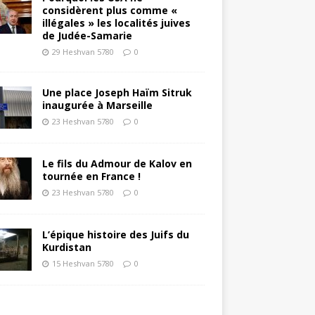
considèrent plus comme «
illégales » les localités juives
de Judée-Samarie
29 Heshvan 5780
0
Une place Joseph Haïm Sitruk
inaugurée à Marseille
23 Heshvan 5780
0
Le fils du Admour de Kalov en
tournée en France !
23 Heshvan 5780
0
L’épique histoire des Juifs du
Kurdistan
15 Heshvan 5780
0