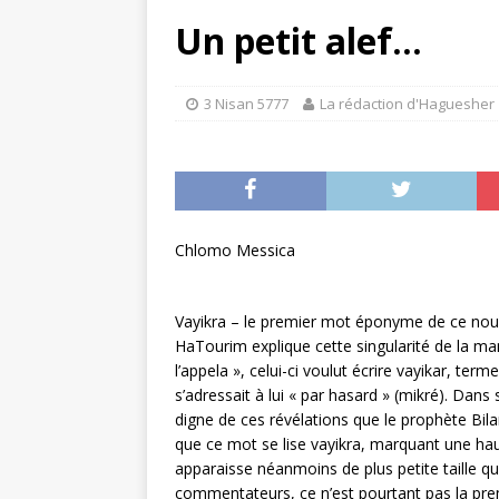
[ 3 Iyyar 5780 ]
Le rav Mes
Un petit alef…
SEMAINE DANS HAGUESHE
[ 11 Nisan 5780 ]
Une ère 
3 Nisan 5777
La rédaction d'Haguesher
SEMAINE DANS HAGUESHE
[ 29 Kislev 5780 ]
8 choses
[ 2 Heshvan 5781 ]
Hilloul
Chlomo Messica
HAGUESHER
Vayikra – le premier mot éponyme de ce nouvea
HaTourim explique cette singularité de la mani
l’appela », celui-ci voulut écrire vayikar, te
s’adressait à lui « par hasard » (mikré). Dans
digne de ces révélations que le prophète Bil
que ce mot se lise vayikra, marquant une hau
apparaisse néanmoins de plus petite taille
commentateurs, ce n’est pourtant pas la prem