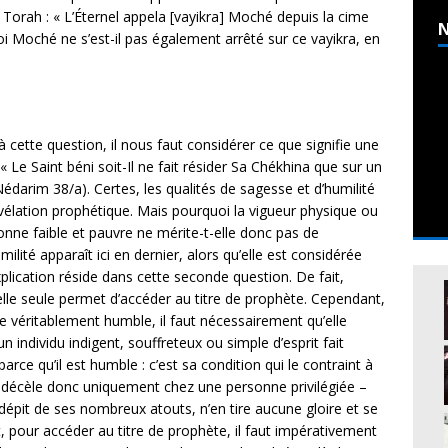
 Torah : « L’Éternel appela [vayikra] Moché depuis la cime
N
 Moché ne s’est-il pas également arrêté sur ce vayikra, en
cette question, il nous faut considérer ce que signifie une
Le Saint béni soit-Il ne fait résider Sa Chékhina que sur un
darim 38/a). Certes, les qualités de sagesse et d’humilité
vélation prophétique. Mais pourquoi la vigueur physique ou
onne faible et pauvre ne mérite-t-elle donc pas de
milité apparaît ici en dernier, alors qu’elle est considérée
plication réside dans cette seconde question. De fait,
’elle seule permet d’accéder au titre de prophète. Cependant,
véritablement humble, il faut nécessairement qu’elle
n individu indigent, souffreteux ou simple d’esprit fait
ce qu’il est humble : c’est sa condition qui le contraint à
se décèle donc uniquement chez une personne privilégiée –
 dépit de ses nombreux atouts, n’en tire aucune gloire et se
t, pour accéder au titre de prophète, il faut impérativement