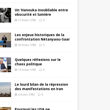
Un ‘Hanouka inoubliable entre
obscurité et lumière
21 Kislev 5780
0
Les enjeux historiques de la
confrontation Nétanyaou-Saar
20 Kislev 5780
0
Quelques réﬂexions sur le
chaos politique
13 Kislev 5780
0
Le lourd bilan de la répression
des manifestations en Iran
6 Kislev 5780
0
Pourquoi les USA ne