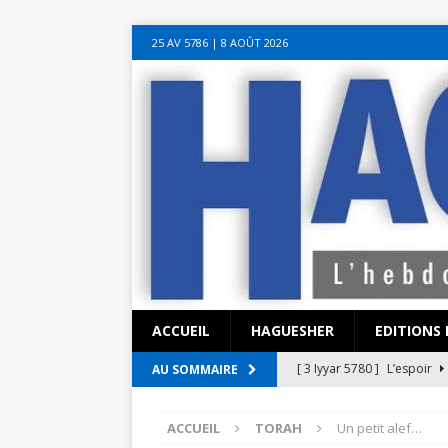
sohbet hattı numarası
seks hattı numara
istanbul escort bayanlar
soh
25 AV 5786‎ | 8 AOÛT 2026
sohbet hattı
canlı sohbet hatları
sohbet numaraları
ucuz sex sohbet h
yeni casino siteleri
ACCUEIL
HAGUESHER
EDITIONS 
[ 3 Iyyar 5780 ]
L’espoir
AU SOMMAIRE
[ 3 Iyyar 5780 ]
La pandémi
ACCUEIL
TORAH
Un petit alef…
?
EN ISRAËL