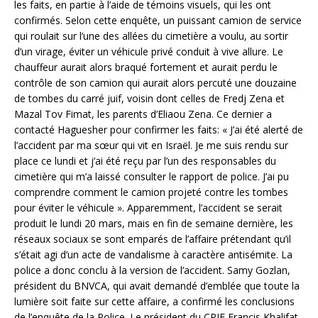
les faits, en partie à l’aide de témoins visuels, qui les ont
confirmés. Selon cette enquête, un puissant camion de service
qui roulait sur l’une des allées du cimetière a voulu, au sortir
d’un virage, éviter un véhicule privé conduit à vive allure. Le
chauffeur aurait alors braqué fortement et aurait perdu le
contrôle de son camion qui aurait alors percuté une douzaine
de tombes du carré juif, voisin dont celles de Fredj Zena et
Mazal Tov Fimat, les parents d’Eliaou Zena. Ce dernier a
contacté Haguesher pour confirmer les faits: « J’ai été alerté de
l’accident par ma sœur qui vit en Israël. Je me suis rendu sur
place ce lundi et j’ai été reçu par l’un des responsables du
cimetière qui m’a laissé consulter le rapport de police. J’ai pu
comprendre comment le camion projeté contre les tombes
pour éviter le véhicule ». Apparemment, l’accident se serait
produit le lundi 20 mars, mais en fin de semaine dernière, les
réseaux sociaux se sont emparés de l’affaire prétendant qu’il
s’était agi d’un acte de vandalisme à caractère antisémite. La
police a donc conclu à la version de l’accident. Samy Gozlan,
président du BNVCA, qui avait demandé d’emblée que toute la
lumière soit faite sur cette affaire, a confirmé les conclusions
de l’enquête de la Police. Le président du CRIF Francis Khalifat