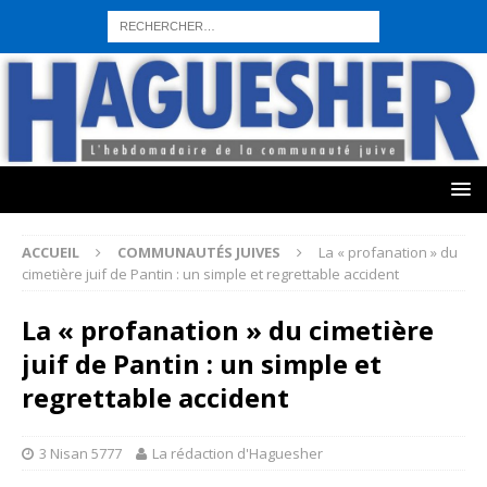
sohbet hattı numarası
seks hattı numara
istanbul escort bayanlar
sohbet hattı numaralar
seks hattı numaralar"
ucuz sohbet hattı
numaraları
sohbet hattı
sex hattı
telefonda seks numara
sıcak sex
numaraları
sohbet hattı
canlı sohbet hatları
sohbet numaraları
ucuz
sex sohbet hattı numaraları
yeni casino siteleri
ACCUEIL
COMMUNAUTÉS JUIVES
La « profanation » du
cimetière juif de Pantin : un simple et regrettable accident
La « profanation » du cimetière
juif de Pantin : un simple et
regrettable accident
3 Nisan 5777
La rédaction d'Haguesher