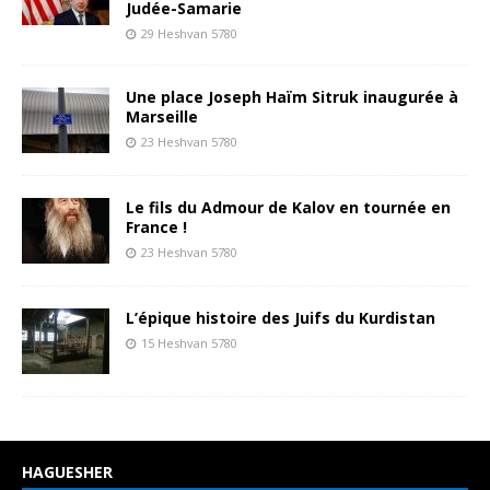
Judée-Samarie
29 Heshvan 5780
Une place Joseph Haïm Sitruk inaugurée à
Marseille
23 Heshvan 5780
Le fils du Admour de Kalov en tournée en
France !
23 Heshvan 5780
L’épique histoire des Juifs du Kurdistan
15 Heshvan 5780
HAGUESHER