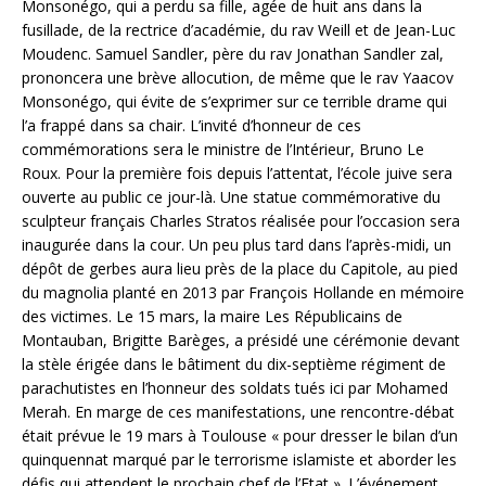
Monsonégo, qui a perdu sa fille, agée de huit ans dans la
fusillade, de la rectrice d’académie, du rav Weill et de Jean-Luc
Moudenc. Samuel Sandler, père du rav Jonathan Sandler zal,
prononcera une brève allocution, de même que le rav Yaacov
Monsonégo, qui évite de s’exprimer sur ce terrible drame qui
l’a frappé dans sa chair. L’invité d’honneur de ces
commémorations sera le ministre de l’Intérieur, Bruno Le
Roux. Pour la première fois depuis l’attentat, l’école juive sera
ouverte au public ce jour-là. Une statue commémorative du
sculpteur français Charles Stratos réalisée pour l’occasion sera
inaugurée dans la cour. Un peu plus tard dans l’après-midi, un
dépôt de gerbes aura lieu près de la place du Capitole, au pied
du magnolia planté en 2013 par François Hollande en mémoire
des victimes. Le 15 mars, la maire Les Républicains de
Montauban, Brigitte Barèges, a présidé une cérémonie devant
la stèle érigée dans le bâtiment du dix-septième régiment de
parachutistes en l’honneur des soldats tués ici par Mohamed
Merah. En marge de ces manifestations, une rencontre-débat
était prévue le 19 mars à Toulouse « pour dresser le bilan d’un
quinquennat marqué par le terrorisme islamiste et aborder les
défis qui attendent le prochain chef de l’Etat ». L’événement