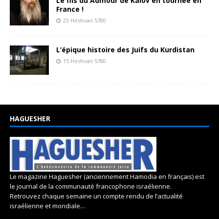
Le fils du Admour de Kalov en tournée en
France !
23 Heshvan 5780
L’épique histoire des Juifs du Kurdistan
15 Heshvan 5780
HAGUESHER
Le magazine Haguesher (anciennement Hamodia en français) est
le journal de la communauté francophone israélienne.
Retrouvez chaque semaine un compte rendu de l’actualité
israélienne et mondiale…