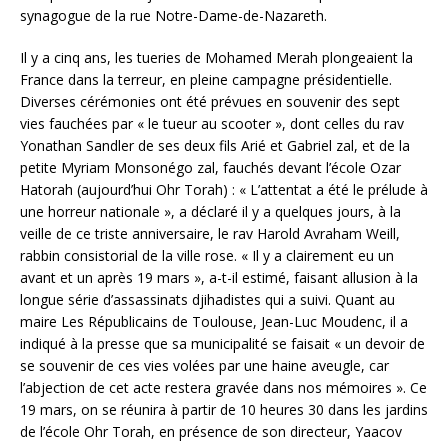
synagogue de la rue Notre-Dame-de-Nazareth.
Il y a cinq ans, les tueries de Mohamed Merah plongeaient la
France dans la terreur, en pleine campagne présidentielle.
Diverses cérémonies ont été prévues en souvenir des sept
vies fauchées par « le tueur au scooter », dont celles du rav
Yonathan Sandler de ses deux fils Arié et Gabriel zal, et de la
petite Myriam Monsonégo zal, fauchés devant l’école Ozar
Hatorah (aujourd’hui Ohr Torah) : « L’attentat a été le prélude à
une horreur nationale », a déclaré il y a quelques jours, à la
veille de ce triste anniversaire, le rav Harold Avraham Weill,
rabbin consistorial de la ville rose. « Il y a clairement eu un
avant et un après 19 mars », a-t-il estimé, faisant allusion à la
longue série d’assassinats djihadistes qui a suivi. Quant au
maire Les Républicains de Toulouse, Jean-Luc Moudenc, il a
indiqué à la presse que sa municipalité se faisait « un devoir de
se souvenir de ces vies volées par une haine aveugle, car
l’abjection de cet acte restera gravée dans nos mémoires ». Ce
19 mars, on se réunira à partir de 10 heures 30 dans les jardins
de l’école Ohr Torah, en présence de son directeur, Yaacov