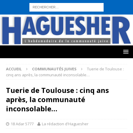
sohbet hattı numarası
seks hattı numara
istanbul escort bayanlar
sohbet hattı numaralar
seks hattı numaralar"
ucuz sohbet hattı
numaraları
sohbet hattı
sex hattı
telefonda seks numara
sıcak sex
numaraları
sohbet hattı
canlı sohbet hatları
sohbet numaraları
ucuz
sex sohbet hattı numaraları
yeni casino siteleri
ACCUEIL
COMMUNAUTÉS JUIVES
Tuerie de Toulouse :
cinq ans après, la communauté inconsolable…
Tuerie de Toulouse : cinq ans
après, la communauté
inconsolable…
18 Adar 5777
La rédaction d'Haguesher