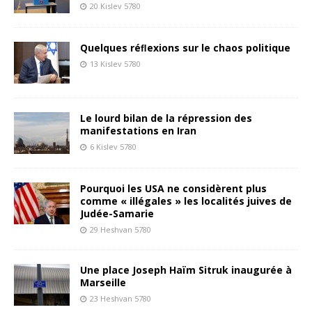
20 Kislev 5780
Quelques réﬂexions sur le chaos politique
13 Kislev 5780
Le lourd bilan de la répression des
manifestations en Iran
6 Kislev 5780
Pourquoi les USA ne considèrent plus
comme « illégales » les localités juives de
Judée-Samarie
29 Heshvan 5780
Une place Joseph Haïm Sitruk inaugurée à
Marseille
23 Heshvan 5780