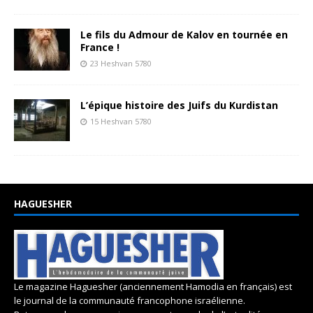
Le fils du Admour de Kalov en tournée en
France !
23 Heshvan 5780
L’épique histoire des Juifs du Kurdistan
15 Heshvan 5780
HAGUESHER
Le magazine Haguesher (anciennement Hamodia en français) est
le journal de la communauté francophone israélienne.