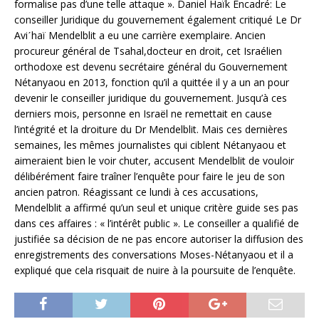
formalise pas d’une telle attaque ». Daniel Haïk Encadré: Le
conseiller Juridique du gouvernement également critiqué Le Dr
Aviˊhaï Mendelblit a eu une carrière exemplaire. Ancien
procureur général de Tsahal,docteur en droit, cet Israélien
orthodoxe est devenu secrétaire général du Gouvernement
Nétanyaou en 2013, fonction qu’il a quittée il y a un an pour
devenir le conseiller juridique du gouvernement. Jusqu’à ces
derniers mois, personne en Israël ne remettait en cause
l’intégrité et la droiture du Dr Mendelblit. Mais ces dernières
semaines, les mêmes journalistes qui ciblent Nétanyaou et
aimeraient bien le voir chuter, accusent Mendelblit de vouloir
délibérément faire traîner l’enquête pour faire le jeu de son
ancien patron. Réagissant ce lundi à ces accusations,
Mendelblit a affirmé qu’un seul et unique critère guide ses pas
dans ces affaires : « l’intérêt public ». Le conseiller a qualifié de
justifiée sa décision de ne pas encore autoriser la diffusion des
enregistrements des conversations Moses-Nétanyaou et il a
expliqué que cela risquait de nuire à la poursuite de l’enquête.