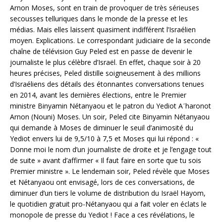
Arnon Moses, sont en train de provoquer de très sérieuses
secousses telluriques dans le monde de la presse et les
médias. Mais elles laissent quasiment indifférent l’Israélien
moyen. Explications. Le correspondant judiciaire de la seconde
chaîne de télévision Guy Peled est en passe de devenir le
journaliste le plus célèbre d’Israël. En effet, chaque soir à 20
heures précises, Peled distille soigneusement à des millions
d’Israéliens des détails des étonnantes conversations tenues
en 2014, avant les dernières élections, entre le Premier
ministre Binyamin Nétanyaou et le patron du Yediot Aˊharonot
Arnon (Nouni) Moses. Un soir, Peled cite Binyamin Nétanyaou
qui demande à Moses de diminuer le seuil d’animosité du
Yediot envers lui de 9,5/10 à 7,5 et Moses qui lui répond : «
Donne moi le nom d’un journaliste de droite et je l’engage tout
de suite » avant d’affirmer « Il faut faire en sorte que tu sois
Premier ministre ». Le lendemain soir, Peled révèle que Moses
et Nétanyaou ont envisagé, lors de ces conversations, de
diminuer d’un tiers le volume de distribution du Israël Hayom,
le quotidien gratuit pro-Nétanyaou qui a fait voler en éclats le
monopole de presse du Yediot ! Face a ces révélations, le