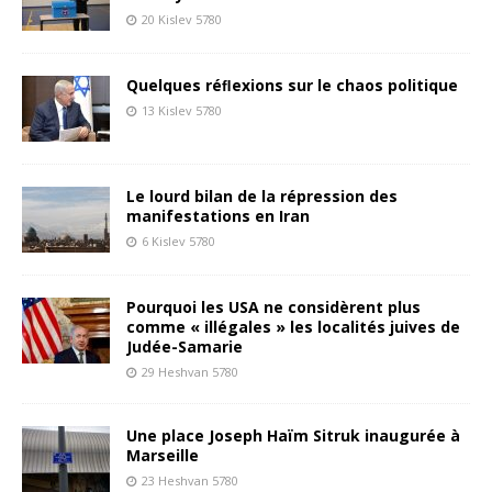
20 Kislev 5780
Quelques réﬂexions sur le chaos politique
13 Kislev 5780
Le lourd bilan de la répression des
manifestations en Iran
6 Kislev 5780
Pourquoi les USA ne considèrent plus
comme « illégales » les localités juives de
Judée-Samarie
29 Heshvan 5780
Une place Joseph Haïm Sitruk inaugurée à
Marseille
23 Heshvan 5780