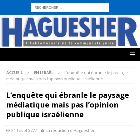
sohbet hattı numarası
seks hattı numara
istanbul escort bayanlar
sohbet hattı numaralar
seks hattı numaralar"
ucuz sohbet hattı
numaraları
sohbet hattı
sex hattı
telefonda seks numara
sıcak sex
numaraları
sohbet hattı
canlı sohbet hatları
sohbet numaraları
ucuz
sex sohbet hattı numaraları
yeni casino siteleri
ACCUEIL
EN ISRAËL
L’enquête qui ébranle le paysage
médiatique mais pas l’opinion publique israélienne
L’enquête qui ébranle le paysage
médiatique mais pas l’opinion
publique israélienne
21 Tevet 5777
La rédaction d'Haguesher