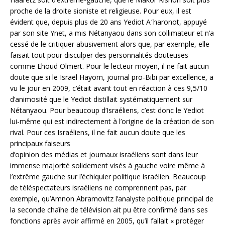
proche de la droite sioniste et religieuse. Pour eux, il est
évident que, depuis plus de 20 ans Yediot Aˊharonot, appuyé
par son site Ynet, a mis Nétanyaou dans son collimateur et n’a
cessé de le critiquer abusivement alors que, par exemple, elle
faisait tout pour disculper des personnalités douteuses
comme Ehoud Olmert. Pour le lecteur moyen, il ne fait aucun
doute que si le Israël Hayom, journal pro-Bibi par excellence, a
vu le jour en 2009, c’était avant tout en réaction à ces 9,5/10
d’animosité que le Yediot distillait systématiquement sur
Nétanyaou. Pour beaucoup d’Israéliens, c’est donc le Yediot
lui-même qui est indirectement à l’origine de la création de son
rival. Pour ces Israéliens, il ne fait aucun doute que les
principaux faiseurs
d’opinion des médias et journaux israéliens sont dans leur
immense majorité solidement visés à gauche voire même à
l’extrême gauche sur l’échiquier politique israélien. Beaucoup
de téléspectateurs israéliens ne comprennent pas, par
exemple, qu’Amnon Abramovitz l’analyste politique principal de
la seconde chaîne de télévision ait pu être confirmé dans ses
fonctions après avoir affirmé en 2005, qu’il fallait « protéger