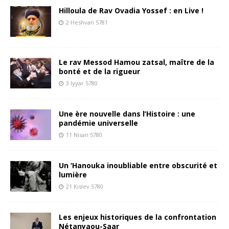
Hilloula de Rav Ovadia Yossef : en Live !
2 Heshvan 5781
Le rav Messod Hamou zatsal, maître de la
bonté et de la rigueur
3 Iyyar 5780
Une ère nouvelle dans l’Histoire : une
pandémie universelle
11 Nisan 5780
Un ‘Hanouka inoubliable entre obscurité et
lumière
21 Kislev 5780
Les enjeux historiques de la confrontation
Nétanyaou-Saar